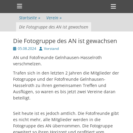
Primärmenü
zum
Heade
Inhalt
ollapse
Toggl
hild
überspringen
Startseite
»
Verein
»
enu
ollapse
Die Fotogruppe des AN ist gewachsen
hild
enu
Die Fotogruppe des AN ist gewachsen
Veröffentlicht
Author
05.08.2024
Vorstand
am
AN und Fotofreunde Gelnhausen-Hasselroth
verschmelzen.
Trafen sich in den letzten 2 Jahren die Mitglieder der
Fotogruppe und der Fotofreunde Gelnhausen-
Hasselroth zu ihren gemeinsamen Treffen und
Ausflügen, so waren es bis jetzt zwei Vereine daran
beteiligt.
Seit heute ist es jedoch amtlich. Die Fotofreunde gibt
es nicht mehr, alle Mitglieder werden in die
Fotogruppe des AN übernommen. Die Fotogruppe
erweitert so ihren Horizont und profitiert vom