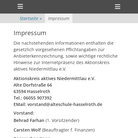
Primärmenü
zum
Heade
Inhalt
ollapse
Toggl
hild
überspringen
Startseite
»
Impressum
enu
ollapse
hild
Impressum
enu
Die nachstehenden Informationen enthalten die
gesetzlich vorgesehenen Pflichtangaben zur
Anbieterkennzeichnung, sowie wichtige rechtliche
Hinweise zur Internetpräsenz des Aktionskreis
aktives Niedermittlau e.V.
Aktionskreis aktives Niedermittlau e.V.
Alte Dorfstraße 66
63594 Hasselroth
Tel.: 06055 907392
EMail: vorstand@alteschule-hasselroth.de
Vorstand:
Behrad Farhan
(1. Vorsitzender)
Carsten Wolf
(Beauftragter f. Finanzen)