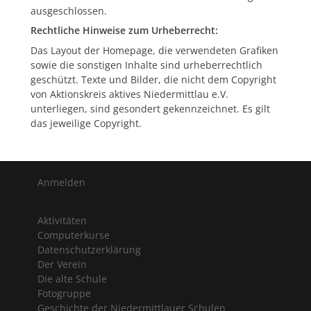
ausgeschlossen.
Rechtliche Hinweise zum Urheberrecht:
Das Layout der Homepage, die verwendeten Grafiken
sowie die sonstigen Inhalte sind urheberrechtlich
geschützt. Texte und Bilder, die nicht dem Copyright
von Aktionskreis aktives Niedermittlau e.V.
unterliegen, sind gesondert gekennzeichnet. Es gilt
das jeweilige Copyright.
Anmelden
Aktivitäten
Computerkurse
Datenschutzerklärung
Der Verein
Die alte Schule
Fotogruppe
Geschichte der Niedermittlauer Schulen