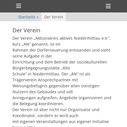
Primärmenü
zum
Heade
Inhalt
ollapse
Toggl
hild
überspringen
Startseite
»
Der Verein
enu
ollapse
hild
Der Verein
enu
Der Verein „Aktionskreis aktives Niedermittlau e.V.“,
kurz „AN“ genannt, ist im
Rahmen der Dorferneuerung entstanden und sieht
seine Aufgabe in der
Einrichtung und dem Betrieb der soziokulturellen
Bürgerbegegnungsstätte „Alte
Schule“ in Niedermittlau. Der „AN“ ist als
Trägerverein Ansprechpartner mit
Weisungsbefugnis gegenüber allen sonstigen
Nutzern des Gebäudes und soll
Anregungen aufgreifen, Angebote organisieren und
die Belegung koordinieren.
Der Verein ist aber nicht nur Organisator und
Koordinator, sondern er wird auch
mit eigenen Veranstaltungen aus eigener Initiative