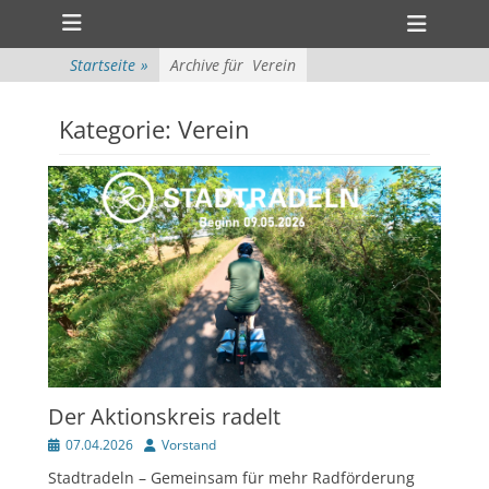
Primärmenü
zum
Heade
Inhalt
ollapse
Toggl
hild
überspringen
Startseite
»
Archive für
Verein
enu
ollapse
hild
enu
Kategorie:
Verein
Der Aktionskreis radelt
Veröffentlicht
Author
07.04.2026
Vorstand
am
Stadtradeln – Gemeinsam für mehr Radförderung