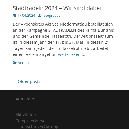
Stadtradeln 2024 – Wir sind dabei
Veröffentlicht
Author
17.04.2024
fotogruppe
am
Der Aktionskreis Aktives Niedermittlau beteiligt sich
an der Kampagne STADTRADELN des Klima-Bündnis
und der Gemeinde Hasselroth. Der Aktionszeitraum
ist in diesem Jahr der 11. bis 31. Mai. In diesen 21
Tagen kann jeder, der in Hasselroth lebt, arbeitet,
einem Verein angehört
weiterlesen …
Kategorien
Verein
Beitragsnavigation
← Older posts
Anmelden
Aktivitäten
Computerkurse
Datenschutzerklärung