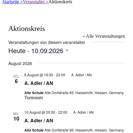
nach:
Startseite
»
Veranstalter
»
Aktionskreis
Aktionskreis
« Alle Veranstaltungen
Veranstaltungen von diesem veranstalter
Heute
 - 
10.09.2026
Datum
wählen.
August 2026
6.August @ 19:30
-
22:00
A. Adler / AN
DO.
6
A. Adler / AN
Alte Schule
Alte Dorfstraße 66, Hasselroth, Hessen, Germany
Turnraum
10.August @ 20:00
-
22:00
A. Adler / AN
MO.
10
A. Adler / AN
Alte Schule
Alte Dorfstraße 66, Hasselroth, Hessen, Germany