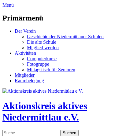
zum
Menü
Inhalt
überspringen
Primärmenü
Der Verein
Geschichte der Niedermittlauer Schulen
Die alte Schule
Mitglied werden
Aktivitäten
Computerkurse
Fotogruppe
Mittagstisch für Senioren
Mitglieder
Raumbelegung
Header
Toggle
Aktionskreis aktives
Niedermittlau e.V.
Suche