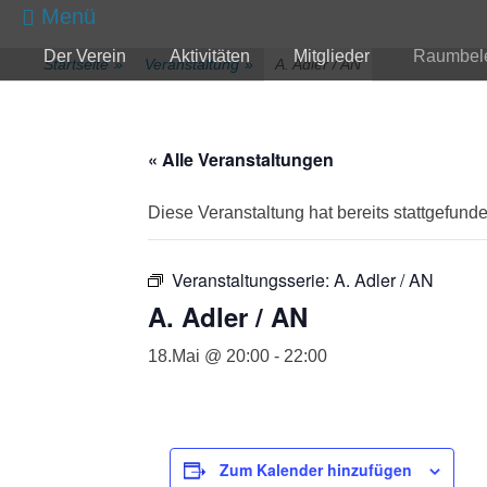
zum
Menü
Inhalt
Primärmenü
Der Verein
Aktivitäten
Mitglieder
Raumbel
überspringen
Startseite
»
Veranstaltung
»
A. Adler / AN
« Alle Veranstaltungen
Diese Veranstaltung hat bereits stattgefunde
Veranstaltungsserie:
A. Adler / AN
A. Adler / AN
18.Mai @ 20:00
-
22:00
Zum Kalender hinzufügen