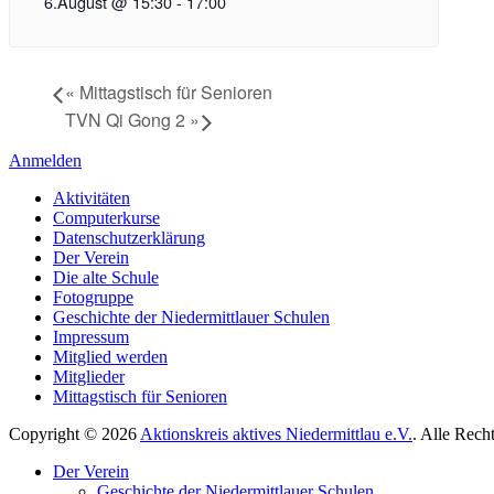
6.August @ 15:30
-
17:00
«
Mittagstisch für Senioren
TVN Qi Gong 2
»
Anmelden
Aktivitäten
Computerkurse
Datenschutzerklärung
Der Verein
Die alte Schule
Fotogruppe
Geschichte der Niedermittlauer Schulen
Impressum
Mitglied werden
Mitglieder
Mittagstisch für Senioren
Copyright © 2026
Aktionskreis aktives Niedermittlau e.V.
. Alle Rech
Hoch
Der Verein
scrollen
Geschichte der Niedermittlauer Schulen