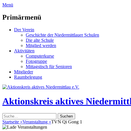
zum
Menü
Inhalt
überspringen
Primärmenü
Der Verein
Geschichte der Niedermittlauer Schulen
Die alte Schule
Mitglied werden
Aktivitäten
Computerkurse
Fotogruppe
Mittagstisch für Senioren
Mitglieder
Raumbelegung
Header
Toggle
Aktionskreis aktives Niedermittl
Suche
nach:
Startseite
»
Veranstaltung
»
TVN Qi Gong 1