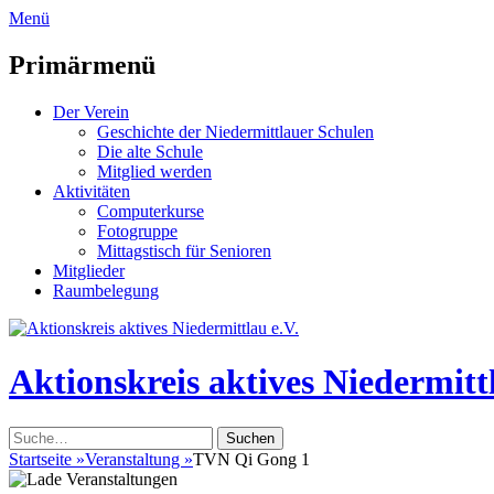
zum
Menü
Inhalt
überspringen
Primärmenü
Der Verein
Geschichte der Niedermittlauer Schulen
Die alte Schule
Mitglied werden
Aktivitäten
Computerkurse
Fotogruppe
Mittagstisch für Senioren
Mitglieder
Raumbelegung
Header
Toggle
Aktionskreis aktives Niedermittl
Suche
nach:
Startseite
»
Veranstaltung
»
TVN Qi Gong 1