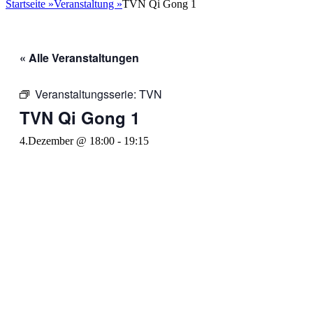
nach:
Startseite
»
Veranstaltung
»
TVN Qi Gong 1
« Alle Veranstaltungen
Veranstaltungsserie:
TVN
TVN Qi Gong 1
4.Dezember @ 18:00
-
19:15