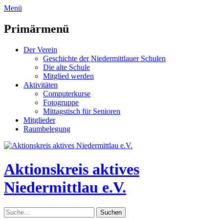
zum
Menü
Inhalt
überspringen
Primärmenü
Der Verein
Geschichte der Niedermittlauer Schulen
Die alte Schule
Mitglied werden
Aktivitäten
Computerkurse
Fotogruppe
Mittagstisch für Senioren
Mitglieder
Raumbelegung
Header
Toggle
Aktionskreis aktives
Niedermittlau e.V.
Suche