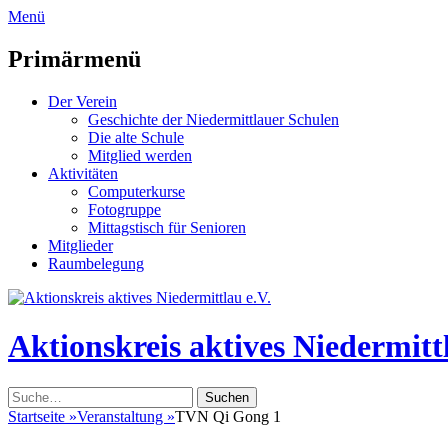
zum
Menü
Inhalt
überspringen
Primärmenü
Der Verein
Geschichte der Niedermittlauer Schulen
Die alte Schule
Mitglied werden
Aktivitäten
Computerkurse
Fotogruppe
Mittagstisch für Senioren
Mitglieder
Raumbelegung
Header
Toggle
Aktionskreis aktives Niedermittl
Suche
nach:
Startseite
»
Veranstaltung
»
TVN Qi Gong 1