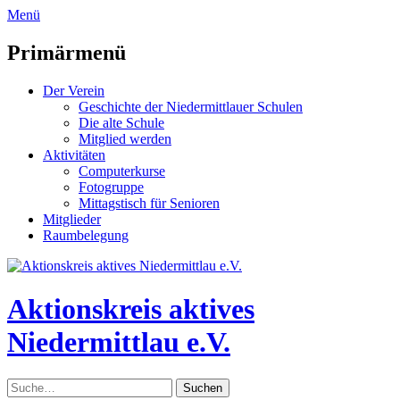
zum
Menü
Inhalt
überspringen
Primärmenü
Der Verein
Geschichte der Niedermittlauer Schulen
Die alte Schule
Mitglied werden
Aktivitäten
Computerkurse
Fotogruppe
Mittagstisch für Senioren
Mitglieder
Raumbelegung
Header
Toggle
Aktionskreis aktives
Niedermittlau e.V.
Suche