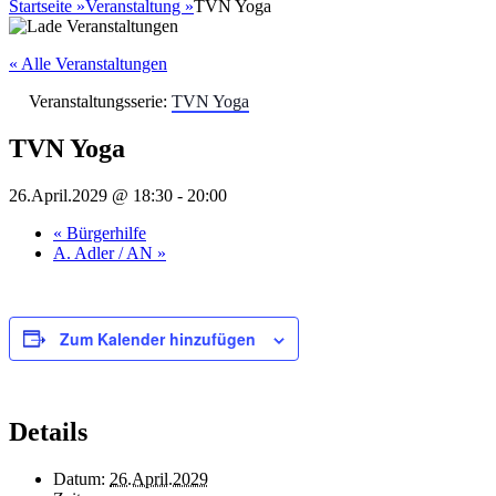
nach:
Startseite
»
Veranstaltung
»
TVN Yoga
« Alle Veranstaltungen
Veranstaltungsserie:
TVN Yoga
TVN Yoga
26.April.2029 @ 18:30
-
20:00
«
Bürgerhilfe
A. Adler / AN
»
Zum Kalender hinzufügen
Details
Datum:
26.April.2029