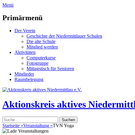
zum
Menü
Inhalt
überspringen
Primärmenü
Der Verein
Geschichte der Niedermittlauer Schulen
Die alte Schule
Mitglied werden
Aktivitäten
Computerkurse
Fotogruppe
Mittagstisch für Senioren
Mitglieder
Raumbelegung
Header
Toggle
Aktionskreis aktives Niedermittl
Suche
nach:
Startseite
»
Veranstaltung
»
TVN Yoga