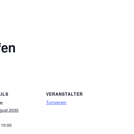
n
fen
ILS
VERANSTALTER
Turnverein
m:
gust.2030
- 10:00