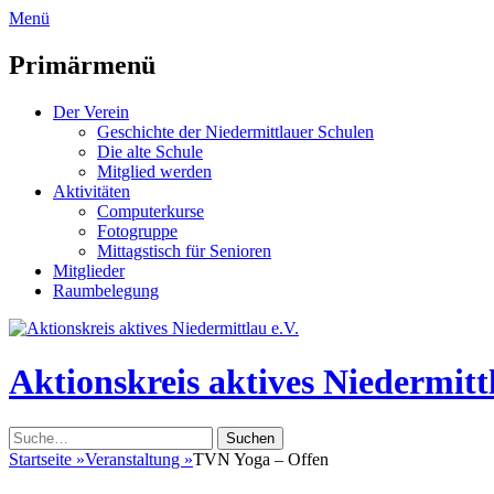
zum
Menü
Inhalt
überspringen
Primärmenü
Der Verein
Geschichte der Niedermittlauer Schulen
Die alte Schule
Mitglied werden
Aktivitäten
Computerkurse
Fotogruppe
Mittagstisch für Senioren
Mitglieder
Raumbelegung
Header
Toggle
Aktionskreis aktives Niedermittl
Suche
nach:
Startseite
»
Veranstaltung
»
TVN Yoga – Offen