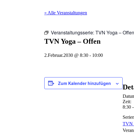
« Alle Veranstaltungen
Veranstaltungsserie:
TVN Yoga – Offe
TVN Yoga – Offen
2.Februar.2030 @ 8:30
-
10:00
Zum Kalender hinzufügen
Det
Datu
Zeit:
8:30 
Serien
TVN 
Veran