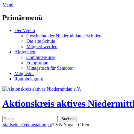
zum
Menü
Inhalt
überspringen
Primärmenü
Der Verein
Geschichte der Niedermittlauer Schulen
Die alte Schule
Mitglied werden
Aktivitäten
Computerkurse
Fotogruppe
Mittagstisch für Senioren
Mitglieder
Raumbelegung
Header
Toggle
Aktionskreis aktives Niedermittl
Suche
nach:
Startseite
»
Veranstaltung
»
TVN Yoga – Offen