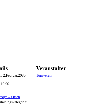
n
ails
Veranstalter
m:
2.Februar.2030
Turnverein
- 10:00
:
Yoga – Offen
staltungskategorie: