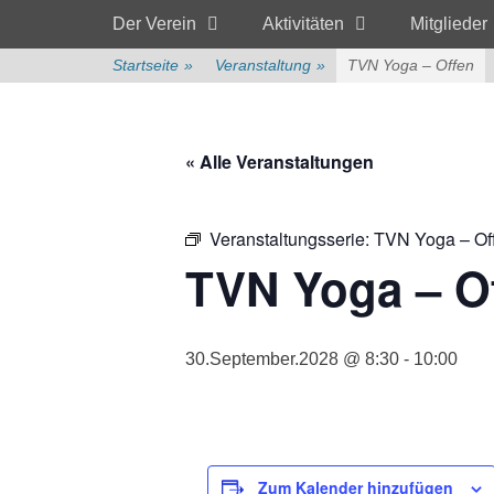
Primärmenü
zum
Der Verein
Aktivitäten
Mitglieder
Inhalt
überspringen
Startseite
»
Veranstaltung
»
TVN Yoga – Offen
« Alle Veranstaltungen
Veranstaltungsserie:
TVN Yoga – Of
TVN Yoga – O
30.September.2028 @ 8:30
-
10:00
Zum Kalender hinzufügen