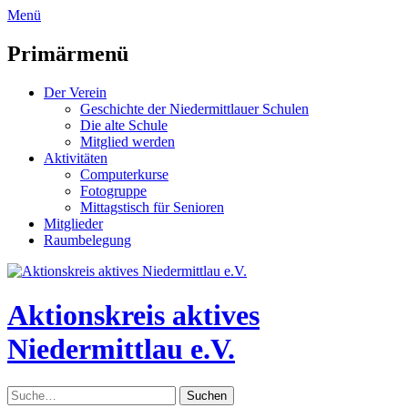
zum
Menü
Inhalt
überspringen
Primärmenü
Der Verein
Geschichte der Niedermittlauer Schulen
Die alte Schule
Mitglied werden
Aktivitäten
Computerkurse
Fotogruppe
Mittagstisch für Senioren
Mitglieder
Raumbelegung
Header
Toggle
Aktionskreis aktives
Niedermittlau e.V.
Suche