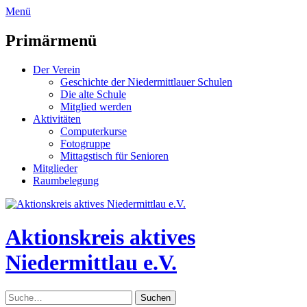
zum
Menü
Inhalt
überspringen
Primärmenü
Der Verein
Geschichte der Niedermittlauer Schulen
Die alte Schule
Mitglied werden
Aktivitäten
Computerkurse
Fotogruppe
Mittagstisch für Senioren
Mitglieder
Raumbelegung
Header
Toggle
Aktionskreis aktives
Niedermittlau e.V.
Suche