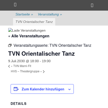
Primärmenü
zum
Heade
Inhalt
Toggle
überspringen
Startseite
»
Veranstaltung
»
TVN Orientalischer Tanz
« Alle Veranstaltungen
Veranstaltungsserie:
TVN Orientalischer Tanz
TVN Orientalischer Tanz
9.Juli.2030 @ 18:00
-
19:00
«
TVN Mami-Fit
HVS – Theatergruppe
»
Zum Kalender hinzufügen
DETAILS