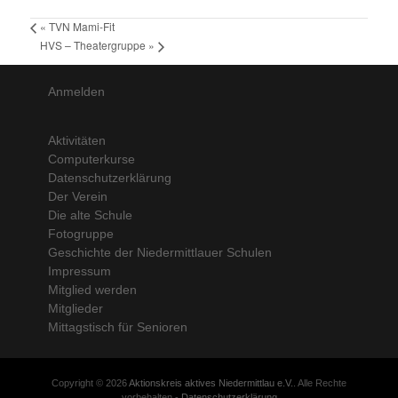
«
TVN Mami-Fit
HVS – Theatergruppe
»
Anmelden
Aktivitäten
Computerkurse
Datenschutzerklärung
Der Verein
Die alte Schule
Fotogruppe
Geschichte der Niedermittlauer Schulen
Impressum
Mitglied werden
Mitglieder
Mittagstisch für Senioren
Copyright © 2026
Aktionskreis aktives Niedermittlau e.V.
. Alle Rechte
vorbehalten -
Datenschutzerklärung