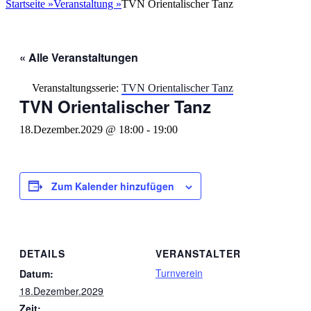
nach:
Startseite
»
Veranstaltung
»
TVN Orientalischer Tanz
« Alle Veranstaltungen
Veranstaltungsserie:
TVN Orientalischer Tanz
TVN Orientalischer Tanz
18.Dezember.2029 @ 18:00
-
19:00
Zum Kalender hinzufügen
DETAILS
VERANSTALTER
Turnverein
Datum:
18.Dezember.2029
Zeit: