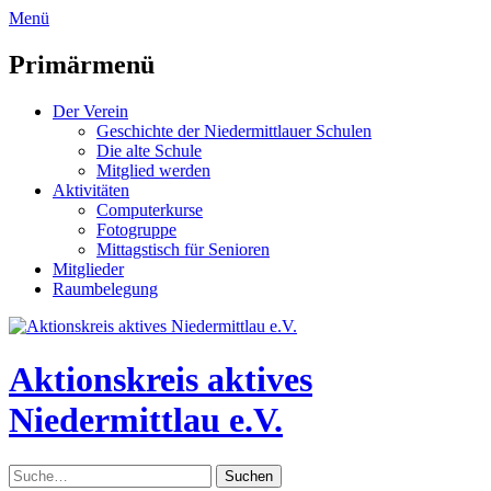
zum
Menü
Inhalt
überspringen
Primärmenü
Der Verein
Geschichte der Niedermittlauer Schulen
Die alte Schule
Mitglied werden
Aktivitäten
Computerkurse
Fotogruppe
Mittagstisch für Senioren
Mitglieder
Raumbelegung
Header
Toggle
Aktionskreis aktives
Niedermittlau e.V.
Suche