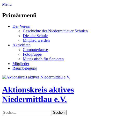
zum
Menü
Inhalt
überspringen
Primärmenü
Der Verein
Geschichte der Niedermittlauer Schulen
Die alte Schule
Mitglied werden
Aktivitäten
Computerkurse
Fotogruppe
Mittagstisch für Senioren
Mitglieder
Raumbelegung
Header
Toggle
Aktionskreis aktives
Niedermittlau e.V.
Suche