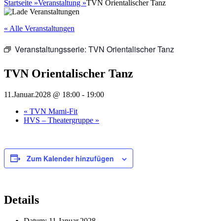
nach:
Startseite
»
Veranstaltung
»
TVN Orientalischer Tanz
« Alle Veranstaltungen
Veranstaltungsserie:
TVN Orientalischer Tanz
TVN Orientalischer Tanz
11.Januar.2028 @ 18:00
-
19:00
«
TVN Mami-Fit
HVS – Theatergruppe
»
Zum Kalender hinzufügen
Details
Datum:
11.Januar.2028