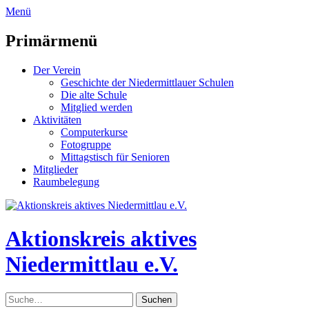
zum
Menü
Inhalt
überspringen
Primärmenü
Der Verein
Geschichte der Niedermittlauer Schulen
Die alte Schule
Mitglied werden
Aktivitäten
Computerkurse
Fotogruppe
Mittagstisch für Senioren
Mitglieder
Raumbelegung
Header
Toggle
Aktionskreis aktives
Niedermittlau e.V.
Suche