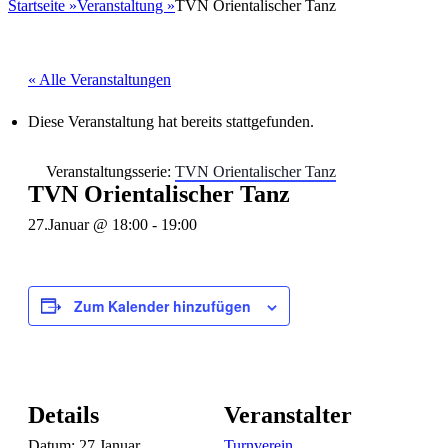
nach:
Startseite
»
Veranstaltung
»
TVN Orientalischer Tanz
« Alle Veranstaltungen
Diese Veranstaltung hat bereits stattgefunden.
Veranstaltungsserie:
TVN Orientalischer Tanz
TVN Orientalischer Tanz
27.Januar @ 18:00
-
19:00
Zum Kalender hinzufügen
Details
Veranstalter
Datum:
27.Januar
Turnverein