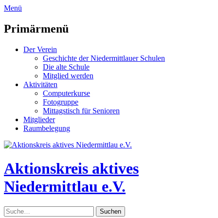
zum
Menü
Inhalt
überspringen
Primärmenü
Der Verein
Geschichte der Niedermittlauer Schulen
Die alte Schule
Mitglied werden
Aktivitäten
Computerkurse
Fotogruppe
Mittagstisch für Senioren
Mitglieder
Raumbelegung
Header
Toggle
Aktionskreis aktives
Niedermittlau e.V.
Suche