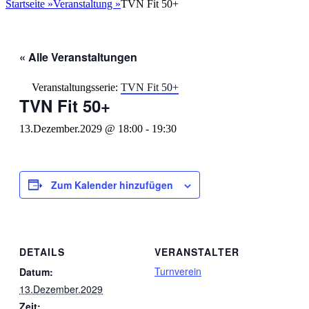
nach:
Startseite
»
Veranstaltung
»
TVN Fit 50+
« Alle Veranstaltungen
Veranstaltungsserie:
TVN Fit 50+
TVN Fit 50+
13.Dezember.2029 @ 18:00
-
19:30
Zum Kalender hinzufügen
DETAILS
VERANSTALTER
Turnverein
Datum:
13.Dezember.2029
Zeit: