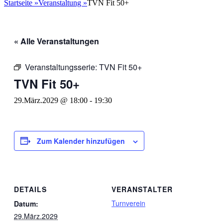
nach:
Startseite
»
Veranstaltung
»
TVN Fit 50+
« Alle Veranstaltungen
Veranstaltungsserie:
TVN Fit 50+
TVN Fit 50+
29.März.2029 @ 18:00
-
19:30
Zum Kalender hinzufügen
DETAILS
VERANSTALTER
Turnverein
Datum:
29.März.2029