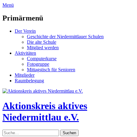
zum
Menü
Inhalt
überspringen
Primärmenü
Der Verein
Geschichte der Niedermittlauer Schulen
Die alte Schule
Mitglied werden
Aktivitäten
Computerkurse
Fotogruppe
Mittagstisch für Senioren
Mitglieder
Raumbelegung
Header
Toggle
Aktionskreis aktives
Niedermittlau e.V.
Suche