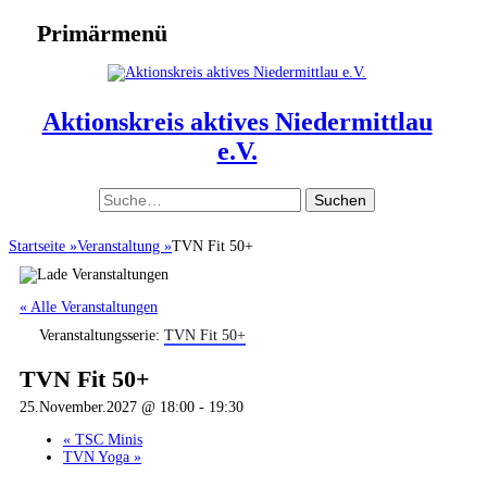
zum
Primärmenü
Inhalt
Header
überspringen
Toggle
Aktionskreis aktives Niedermittlau
e.V.
Suche
nach:
Startseite
»
Veranstaltung
»
TVN Fit 50+
« Alle Veranstaltungen
Veranstaltungsserie:
TVN Fit 50+
TVN Fit 50+
25.November.2027 @ 18:00
-
19:30
«
TSC Minis
TVN Yoga
»