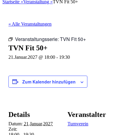
nach:
Startseite
»
Veranstaltung
»
TVN Fit 50+
« Alle Veranstaltungen
Veranstaltungsserie:
TVN Fit 50+
TVN Fit 50+
21.Januar.2027 @ 18:00
-
19:30
Zum Kalender hinzufügen
Details
Veranstalter
Datum:
21.Januar.2027
Turnverein
Zeit:
18:00 - 19:30