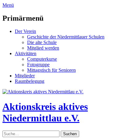
zum
Menü
Inhalt
überspringen
Primärmenü
Der Verein
Geschichte der Niedermittlauer Schulen
Die alte Schule
Mitglied werden
Aktivitäten
Computerkurse
Fotogruppe
Mittagstisch für Senioren
Mitglieder
Raumbelegung
Header
Toggle
Aktionskreis aktives
Niedermittlau e.V.
Suche