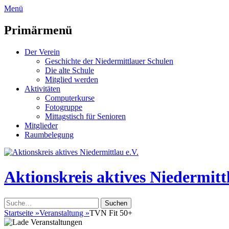
zum
Menü
Inhalt
überspringen
Primärmenü
Der Verein
Geschichte der Niedermittlauer Schulen
Die alte Schule
Mitglied werden
Aktivitäten
Computerkurse
Fotogruppe
Mittagstisch für Senioren
Mitglieder
Raumbelegung
Header
Toggle
Aktionskreis aktives Niedermittl
Suche
nach:
Startseite
»
Veranstaltung
»
TVN Fit 50+