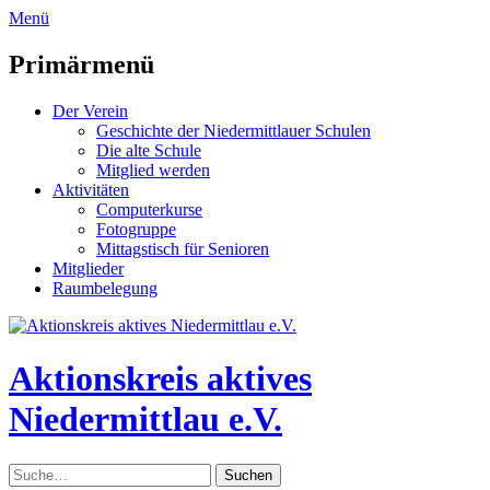
zum
Menü
Inhalt
überspringen
Primärmenü
Der Verein
Geschichte der Niedermittlauer Schulen
Die alte Schule
Mitglied werden
Aktivitäten
Computerkurse
Fotogruppe
Mittagstisch für Senioren
Mitglieder
Raumbelegung
Header
Toggle
Aktionskreis aktives
Niedermittlau e.V.
Suche