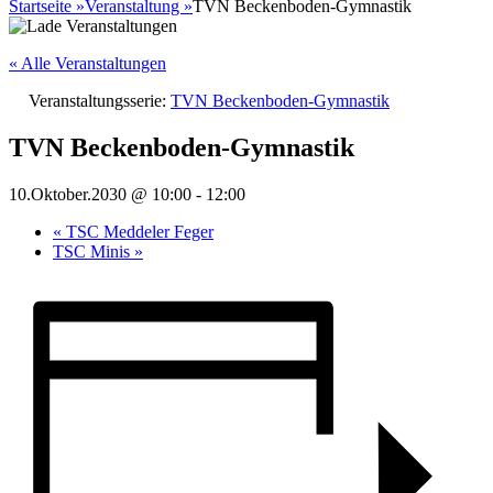
nach:
Startseite
»
Veranstaltung
»
TVN Beckenboden-Gymnastik
« Alle Veranstaltungen
Veranstaltungsserie:
TVN Beckenboden-Gymnastik
TVN Beckenboden-Gymnastik
10.Oktober.2030 @ 10:00
-
12:00
«
TSC Meddeler Feger
TSC Minis
»