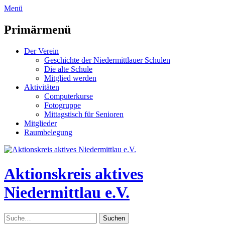
zum
Menü
Inhalt
überspringen
Primärmenü
Der Verein
Geschichte der Niedermittlauer Schulen
Die alte Schule
Mitglied werden
Aktivitäten
Computerkurse
Fotogruppe
Mittagstisch für Senioren
Mitglieder
Raumbelegung
Header
Toggle
Aktionskreis aktives
Niedermittlau e.V.
Suche