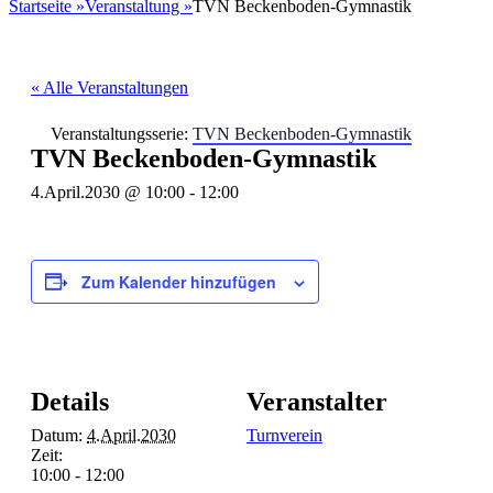
nach:
Startseite
»
Veranstaltung
»
TVN Beckenboden-Gymnastik
« Alle Veranstaltungen
Veranstaltungsserie:
TVN Beckenboden-Gymnastik
TVN Beckenboden-Gymnastik
4.April.2030 @ 10:00
-
12:00
Zum Kalender hinzufügen
Details
Veranstalter
Datum:
4.April.2030
Turnverein
Zeit:
10:00 - 12:00