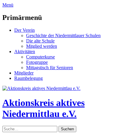
zum
Menü
Inhalt
überspringen
Primärmenü
Der Verein
Geschichte der Niedermittlauer Schulen
Die alte Schule
Mitglied werden
Aktivitäten
Computerkurse
Fotogruppe
Mittagstisch für Senioren
Mitglieder
Raumbelegung
Header
Toggle
Aktionskreis aktives
Niedermittlau e.V.
Suche