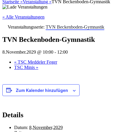
nach:
Startseite
»
Veranstaltung
»
TVN Beckenboden-Gymnastik
« Alle Veranstaltungen
Veranstaltungsserie:
TVN Beckenboden-Gymnastik
TVN Beckenboden-Gymnastik
8.November.2029 @ 10:00
-
12:00
«
TSC Meddeler Feger
TSC Minis
»
Zum Kalender hinzufügen
Details
Datum:
8.November.2029