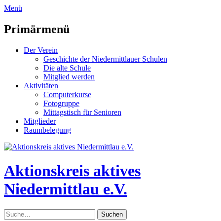
zum
Menü
Inhalt
überspringen
Primärmenü
Der Verein
Geschichte der Niedermittlauer Schulen
Die alte Schule
Mitglied werden
Aktivitäten
Computerkurse
Fotogruppe
Mittagstisch für Senioren
Mitglieder
Raumbelegung
Header
Toggle
Aktionskreis aktives
Niedermittlau e.V.
Suche