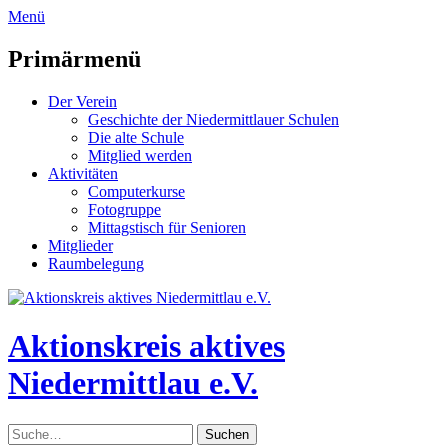
zum
Menü
Inhalt
überspringen
Primärmenü
Der Verein
Geschichte der Niedermittlauer Schulen
Die alte Schule
Mitglied werden
Aktivitäten
Computerkurse
Fotogruppe
Mittagstisch für Senioren
Mitglieder
Raumbelegung
Header
Toggle
Aktionskreis aktives
Niedermittlau e.V.
Suche