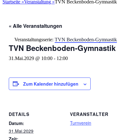
nach:
Startseite
»
Veranstaltung
»
TVN Beckenboden-Gymnastik
« Alle Veranstaltungen
Veranstaltungsserie:
TVN Beckenboden-Gymnastik
TVN Beckenboden-Gymnastik
31.Mai.2029 @ 10:00
-
12:00
Zum Kalender hinzufügen
DETAILS
VERANSTALTER
Turnverein
Datum:
31.Mai.2029
Zeit: