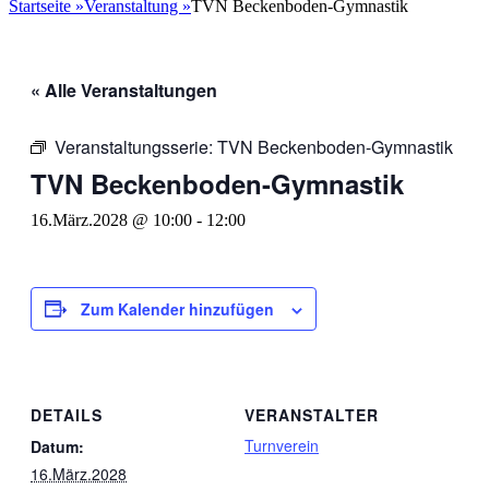
nach:
Startseite
»
Veranstaltung
»
TVN Beckenboden-Gymnastik
« Alle Veranstaltungen
Veranstaltungsserie:
TVN Beckenboden-Gymnastik
TVN Beckenboden-Gymnastik
16.März.2028 @ 10:00
-
12:00
Zum Kalender hinzufügen
DETAILS
VERANSTALTER
Turnverein
Datum:
16.März.2028