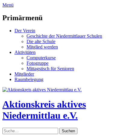
zum
Menü
Inhalt
überspringen
Primärmenü
Der Verein
Geschichte der Niedermittlauer Schulen
Die alte Schule
Mitglied werden
Aktivitäten
Computerkurse
Fotogruppe
Mittagstisch für Senioren
Mitglieder
Raumbelegung
Header
Toggle
Aktionskreis aktives
Niedermittlau e.V.
Suche