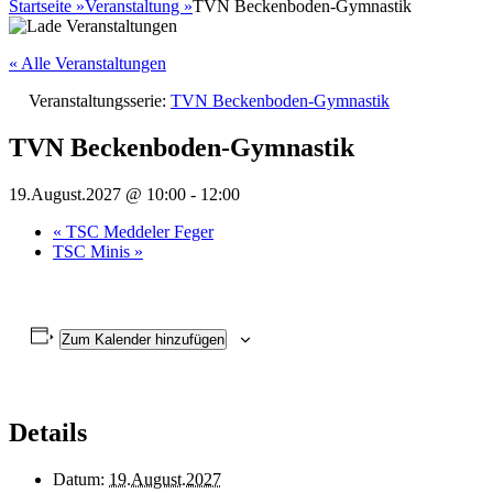
nach:
Startseite
»
Veranstaltung
»
TVN Beckenboden-Gymnastik
« Alle Veranstaltungen
Veranstaltungsserie:
TVN Beckenboden-Gymnastik
TVN Beckenboden-Gymnastik
19.August.2027 @ 10:00
-
12:00
«
TSC Meddeler Feger
TSC Minis
»
Zum Kalender hinzufügen
Details
Datum:
19.August.2027