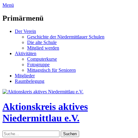
zum
Menü
Inhalt
überspringen
Primärmenü
Der Verein
Geschichte der Niedermittlauer Schulen
Die alte Schule
Mitglied werden
Aktivitäten
Computerkurse
Fotogruppe
Mittagstisch für Senioren
Mitglieder
Raumbelegung
Header
Toggle
Aktionskreis aktives
Niedermittlau e.V.
Suche