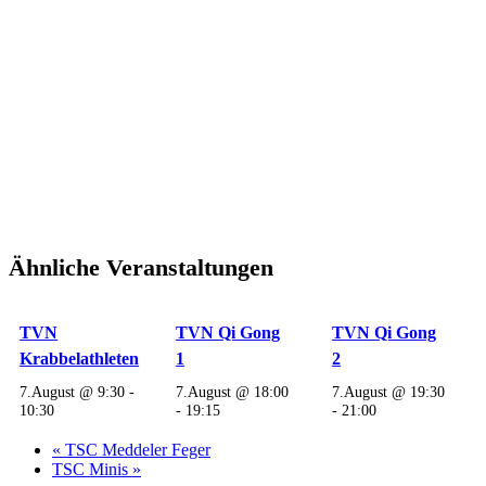
Ähnliche Veranstaltungen
TVN
TVN Qi Gong
TVN Qi Gong
Krabbelathleten
1
2
7.August @ 9:30
-
7.August @ 18:00
7.August @ 19:30
10:30
-
19:15
-
21:00
«
TSC Meddeler Feger
TSC Minis
»