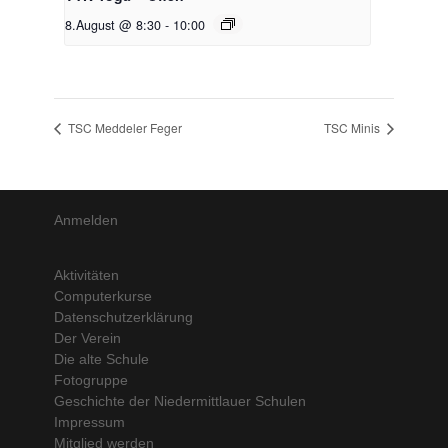
8.August @ 8:30
-
10:00
TSC Meddeler Feger
TSC Minis
Anmelden
Aktivitäten
Computerkurse
Datenschutzerklärung
Der Verein
Die alte Schule
Fotogruppe
Geschichte der Niedermittlauer Schulen
Impressum
Mitglied werden