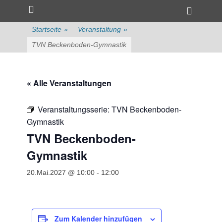
Primärmenü
zum
Heade
Inhalt
Toggle
überspringen
Startseite
»
Veranstaltung
»
TVN Beckenboden-Gymnastik
« Alle Veranstaltungen
Veranstaltungsserie:
TVN Beckenboden-
Gymnastik
TVN Beckenboden-
Gymnastik
20.Mai.2027 @ 10:00
-
12:00
Zum Kalender hinzufügen