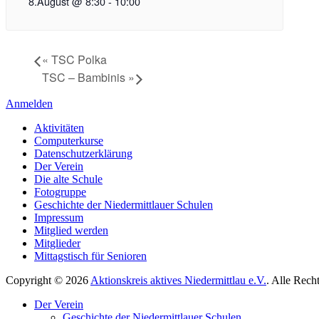
8.August @ 8:30
-
10:00
«
TSC Polka
TSC – Bambinis
»
Anmelden
Aktivitäten
Computerkurse
Datenschutzerklärung
Der Verein
Die alte Schule
Fotogruppe
Geschichte der Niedermittlauer Schulen
Impressum
Mitglied werden
Mitglieder
Mittagstisch für Senioren
Copyright © 2026
Aktionskreis aktives Niedermittlau e.V.
. Alle Rech
Hoch
Der Verein
scrollen
Geschichte der Niedermittlauer Schulen