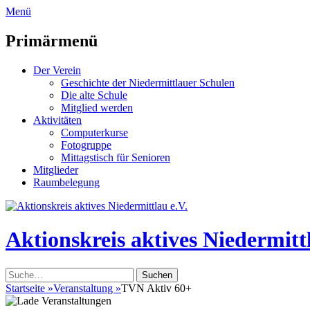
zum
Menü
Inhalt
überspringen
Primärmenü
Der Verein
Geschichte der Niedermittlauer Schulen
Die alte Schule
Mitglied werden
Aktivitäten
Computerkurse
Fotogruppe
Mittagstisch für Senioren
Mitglieder
Raumbelegung
Header
Toggle
Aktionskreis aktives Niedermittl
Suche
nach:
Startseite
»
Veranstaltung
»
TVN Aktiv 60+