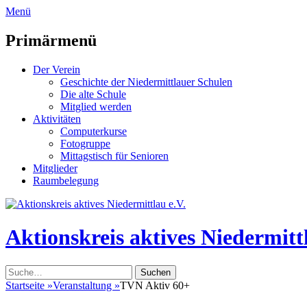
zum
Menü
Inhalt
überspringen
Primärmenü
Der Verein
Geschichte der Niedermittlauer Schulen
Die alte Schule
Mitglied werden
Aktivitäten
Computerkurse
Fotogruppe
Mittagstisch für Senioren
Mitglieder
Raumbelegung
Header
Toggle
Aktionskreis aktives Niedermittl
Suche
nach:
Startseite
»
Veranstaltung
»
TVN Aktiv 60+