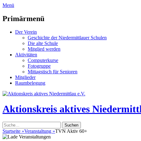
zum
Menü
Inhalt
überspringen
Primärmenü
Der Verein
Geschichte der Niedermittlauer Schulen
Die alte Schule
Mitglied werden
Aktivitäten
Computerkurse
Fotogruppe
Mittagstisch für Senioren
Mitglieder
Raumbelegung
Header
Toggle
Aktionskreis aktives Niedermittl
Suche
nach:
Startseite
»
Veranstaltung
»
TVN Aktiv 60+