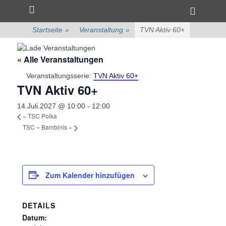
Primärmenü
zum
Heade
Inhalt
Toggle
überspringen
Startseite
»
Veranstaltung
»
TVN Aktiv 60+
« Alle Veranstaltungen
Veranstaltungsserie:
TVN Aktiv 60+
TVN Aktiv 60+
14.Juli.2027 @ 10:00
-
12:00
«
TSC Polka
TSC – Bambinis
»
Zum Kalender hinzufügen
DETAILS
Datum: