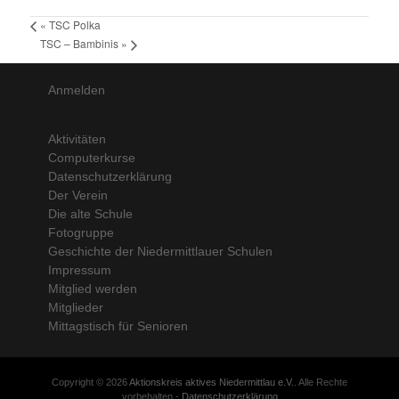
«
TSC Polka
TSC – Bambinis
»
Anmelden
Aktivitäten
Computerkurse
Datenschutzerklärung
Der Verein
Die alte Schule
Fotogruppe
Geschichte der Niedermittlauer Schulen
Impressum
Mitglied werden
Mitglieder
Mittagstisch für Senioren
Copyright © 2026
Aktionskreis aktives Niedermittlau e.V.
. Alle Rechte
vorbehalten -
Datenschutzerklärung