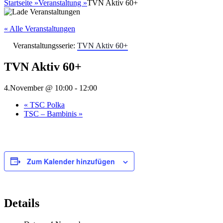
nach:
Startseite
»
Veranstaltung
»
TVN Aktiv 60+
« Alle Veranstaltungen
Veranstaltungsserie:
TVN Aktiv 60+
TVN Aktiv 60+
4.November @ 10:00
-
12:00
«
TSC Polka
TSC – Bambinis
»
Zum Kalender hinzufügen
Details