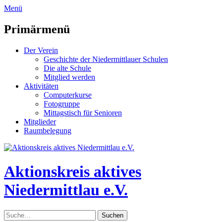
zum
Menü
Inhalt
überspringen
Primärmenü
Der Verein
Geschichte der Niedermittlauer Schulen
Die alte Schule
Mitglied werden
Aktivitäten
Computerkurse
Fotogruppe
Mittagstisch für Senioren
Mitglieder
Raumbelegung
Header
Toggle
Aktionskreis aktives
Niedermittlau e.V.
Suche