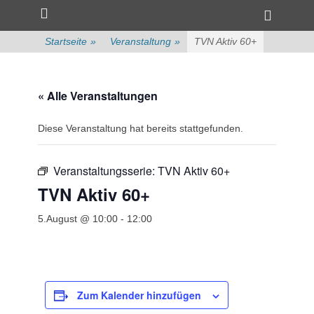
Primärmenü
zum
Heade
Inhalt
Toggle
überspringen
Startseite
»
Veranstaltung
»
TVN Aktiv 60+
« Alle Veranstaltungen
Diese Veranstaltung hat bereits stattgefunden.
Veranstaltungsserie:
TVN Aktiv 60+
TVN Aktiv 60+
5.August @ 10:00
-
12:00
Zum Kalender hinzufügen