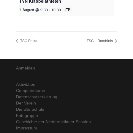
TVN Krabbelathleten
7.August @ 9:30
-
10:30
TSC Polka
TSC – Bambinis
Anmelden
Aktivitäten
Computerkurse
Datenschutzerklärung
Der Verein
Die alte Schule
Fotogruppe
Geschichte der Niedermittlauer Schulen
Impressum