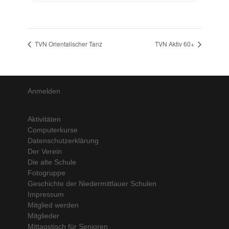
TVN Orientalischer Tanz
TVN Aktiv 60+
Anmelden
Aktivitäten
Computerkurse
Datenschutzerklärung
Der Verein
Die alte Schule
Fotogruppe
Geschichte der Niedermittlauer Schulen
Impressum
Mitglied werden
Mitglieder
Mittagstisch für Senioren