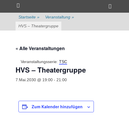
Primärmenü
zum
Heade
Inhalt
Toggle
überspringen
Startseite
»
Veranstaltung
»
HVS – Theatergruppe
« Alle Veranstaltungen
Veranstaltungsserie:
TSC
HVS – Theatergruppe
7.Mai.2030 @ 19:00
-
21:00
Zum Kalender hinzufügen