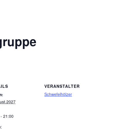
gruppe
ILS
VERANSTALTER
Schwefelhölzer
m:
ust.2027
 - 21:00
n: