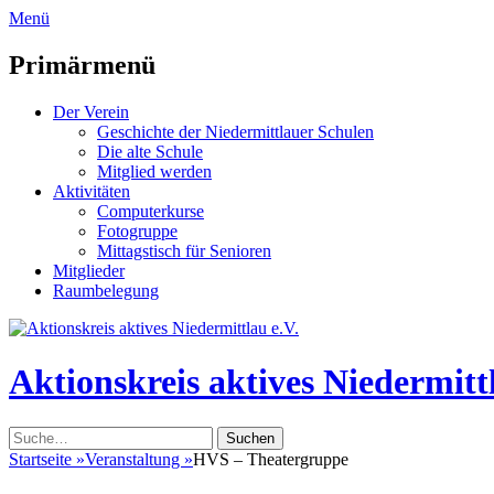
zum
Menü
Inhalt
überspringen
Primärmenü
Der Verein
Geschichte der Niedermittlauer Schulen
Die alte Schule
Mitglied werden
Aktivitäten
Computerkurse
Fotogruppe
Mittagstisch für Senioren
Mitglieder
Raumbelegung
Header
Toggle
Aktionskreis aktives Niedermittl
Suche
nach:
Startseite
»
Veranstaltung
»
HVS – Theatergruppe