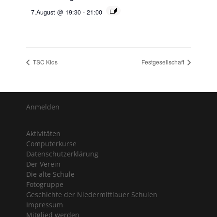
7.August @ 19:30
-
21:00
TSC Kids
Festgesellschaft
Anmelden
Aktivitäten
Computerkurse
Datenschutzerklärung
Der Verein
Die alte Schule
Fotogruppe
Geschichte der Niedermittlauer Schulen
Impressum
Mitglied werden