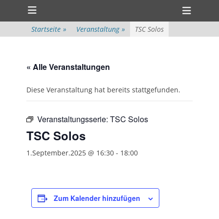
Primärmenü
zum
Heade
Inhalt
Toggl
überspringen
Startseite
»
Veranstaltung
»
TSC Solos
« Alle Veranstaltungen
Diese Veranstaltung hat bereits stattgefunden.
Veranstaltungsserie:
TSC Solos
TSC Solos
1.September.2025 @ 16:30
-
18:00
Zum Kalender hinzufügen