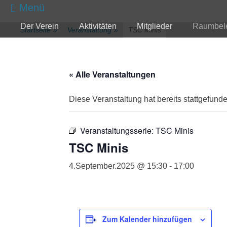
zum
Menü
Inhalt
Primärmenü
Der Verein
Aktivitäten
Mitglieder
Raumbel
überspringen
Startseite
»
Veranstaltung
»
TSC Minis
« Alle Veranstaltungen
Diese Veranstaltung hat bereits stattgefunde
Veranstaltungsserie:
TSC Minis
TSC Minis
4.September.2025 @ 15:30
-
17:00
Zum Kalender hinzufügen