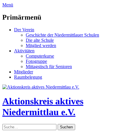
zum
Menü
Inhalt
überspringen
Primärmenü
Der Verein
Geschichte der Niedermittlauer Schulen
Die alte Schule
Mitglied werden
Aktivitäten
Computerkurse
Fotogruppe
Mittagstisch für Senioren
Mitglieder
Raumbelegung
Header
Toggle
Aktionskreis aktives
Niedermittlau e.V.
Suche