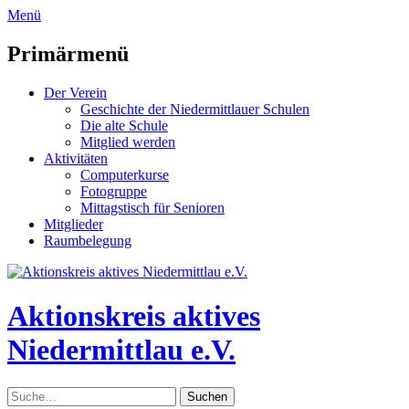
zum
Menü
Inhalt
überspringen
Primärmenü
Der Verein
Geschichte der Niedermittlauer Schulen
Die alte Schule
Mitglied werden
Aktivitäten
Computerkurse
Fotogruppe
Mittagstisch für Senioren
Mitglieder
Raumbelegung
Header
Toggle
Aktionskreis aktives
Niedermittlau e.V.
Suche