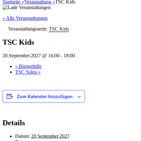
nach:
Startseite
»
Veranstaltung
»
TSC Kids
« Alle Veranstaltungen
Veranstaltungsserie:
TSC Kids
TSC Kids
20.September.2027 @ 16:00
-
18:00
«
Bürgerhilfe
TSC Solos
»
Zum Kalender hinzufügen
Details
Datum:
20.September.2027