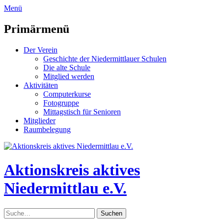
zum
Menü
Inhalt
überspringen
Primärmenü
Der Verein
Geschichte der Niedermittlauer Schulen
Die alte Schule
Mitglied werden
Aktivitäten
Computerkurse
Fotogruppe
Mittagstisch für Senioren
Mitglieder
Raumbelegung
Header
Toggle
Aktionskreis aktives
Niedermittlau e.V.
Suche