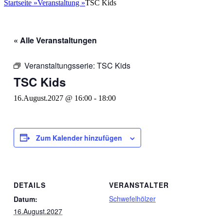
nach:
Startseite
»
Veranstaltung
»
TSC Kids
« Alle Veranstaltungen
Veranstaltungsserie:
TSC Kids
TSC Kids
16.August.2027 @ 16:00
-
18:00
Zum Kalender hinzufügen
DETAILS
VERANSTALTER
Schwefelhölzer
Datum:
16.August.2027