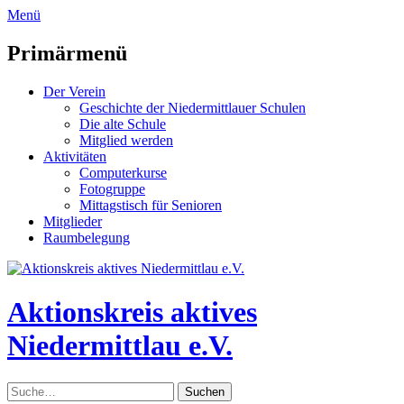
zum
Menü
Inhalt
überspringen
Primärmenü
Der Verein
Geschichte der Niedermittlauer Schulen
Die alte Schule
Mitglied werden
Aktivitäten
Computerkurse
Fotogruppe
Mittagstisch für Senioren
Mitglieder
Raumbelegung
Header
Toggle
Aktionskreis aktives
Niedermittlau e.V.
Suche