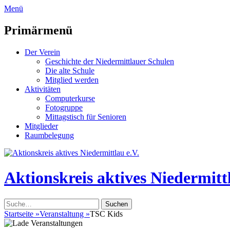
zum
Menü
Inhalt
überspringen
Primärmenü
Der Verein
Geschichte der Niedermittlauer Schulen
Die alte Schule
Mitglied werden
Aktivitäten
Computerkurse
Fotogruppe
Mittagstisch für Senioren
Mitglieder
Raumbelegung
Header
Toggle
Aktionskreis aktives Niedermittl
Suche
nach:
Startseite
»
Veranstaltung
»
TSC Kids