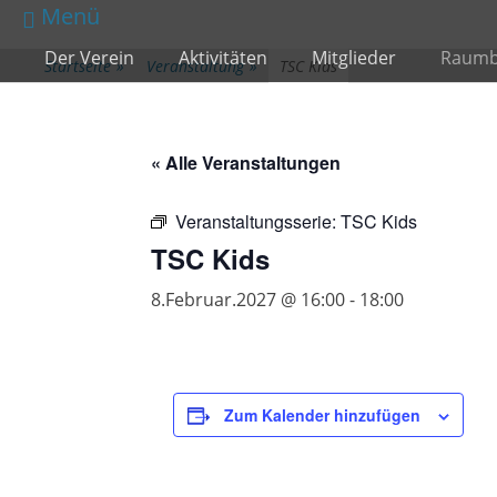
zum
Menü
Inhalt
Primärmenü
Der Verein
Aktivitäten
Mitglieder
Raumb
überspringen
Startseite
»
Veranstaltung
»
TSC Kids
« Alle Veranstaltungen
Veranstaltungsserie:
TSC Kids
TSC Kids
8.Februar.2027 @ 16:00
-
18:00
Zum Kalender hinzufügen